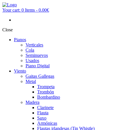
Your cart:
0 Items
-
0.00€
Close
Pianos
Verticales
Cola
Seminuevos
Usados
Piano Digital
Viento
Gaitas Gallegas
Metal
Trompeta
Trombón
Bombardino
Madera
Clarinete
Flauta
Saxo
Armónicas
Flautas irlandesas (Tin Whistle)