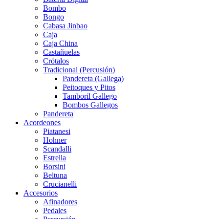
Bombo
Bongo
Cabasa Jinbao
Caja
Caja China
Castañuelas
Crótalos
Tradicional (Percusión)
Pandereta (Gallega)
Peitoques y Pitos
Tamboril Gallego
Bombos Gallegos
Pandereta
Acordeones
Piatanesi
Hohner
Scandalli
Estrella
Borsini
Beltuna
Crucianelli
Accesorios
Afinadores
Pedales