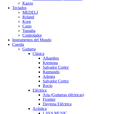
Kazoo
Teclados
MEDELI
Roland
Korg
Casio
Yamaha
Controlador
Instrumentos del Mundo
Cuerda
Guitarra
Clásica
Alhambra
Kremona
Salvador Cortez
Raimundo
Admira
Salvador Cortez
Rocío
Eléctrica
Aria (Guitarras eléctricas)
Frontier
Daytona Eléctrica
Acústica
LAVA MUSIC