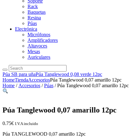
Soporte
Rack
Baquetas
Resina
Púas
Electrónica
Micrófonos
Amplificadores
Altavoces
Mesas
Auriculares
Púa SB para uña
Púa Tanglewood 0,08 verde 12pc
Home
Tienda
Accesorios
Púa Tanglewood 0,07 amarillo 12pc
Home
/
Accesorios
/
Púas
/ Púa Tanglewood 0,07 amarillo 12pc
Púa Tanglewood 0,07 amarillo 12pc
0.75
€
I.V.A incluido
Púa TANGLEWOOD 0,07 amarillo 12pc