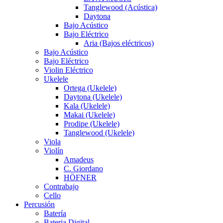
Tanglewood (Acústica)
Daytona
Bajo Acústico
Bajo Eléctrico
Aria (Bajos eléctricos)
Bajo Acústico
Bajo Eléctrico
Violin Eléctrico
Ukelele
Ortega (Ukelele)
Daytona (Ukelele)
Kala (Ukelele)
Makai (Ukelele)
Prodipe (Ukelele)
Tanglewood (Ukelele)
Viola
Violín
Amadeus
C. Giordano
HÖFNER
Contrabajo
Cello
Percusión
Batería
Bateria Digital