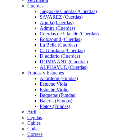
Percursión
Cuerdas
Juegos de Cuerdas (Cuerdas)
SAVAREZ (Cuerdas)
Aquila (Cuerdas)
Admira (Cuerdas)
Cuerdas de Ukelele (Cuerdas)
Rotosound (Cuerdas)
La Bella (Cuerdas)
C. Giordano (Cuerdas)
D´addario (Cuerdas)
DOMINANT (Cuerdas)
ALPHAYUE (Cuerdas)
Fundas y Estuches
Acordeón (Fundas)
Estuche Viola
Estuche Violín
Baquetas (Fundas)
Batería (Fundas)
Platos (Fundas)
Atril
Cejillas
Cables
Cañas
Correas