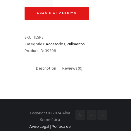
Tanglewood
100ml
AÑADIR AL CARRITO
quantity
SKU:
TLSP3
Categories:
Accesorios
,
Pulimento
Product ID:
39308
Description
Reviews (0)
Copyright © 2024 Alba
Solomúsica
Aviso Legal
|
Política de