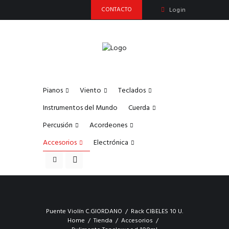
CONTACTO
Login
Pianos
Viento
Teclados
Instrumentos del Mundo
Cuerda
Percusión
Acordeones
Accesorios
Electrónica
Puente Violín C.GIORDANO
Rack CIBELES 10 U.
Home
Tienda
Accesorios