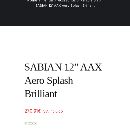
Home
Tienda
Accesorios
Percursión
SABIAN 12” AAX Aero Splash Brilliant
SABIAN 12” AAX
Aero Splash
Brilliant
270.91
€
I.V.A incluido
In stock