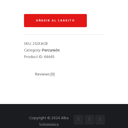
SABIAN
12”
AAX
AÑADIR AL CARRITO
Aero
Splash
Brilliant
quantity
SKU:
212XACB
Category:
Percursión
Product ID:
64645
Reviews (0)
Copyright © 2024 Alba
Solomúsica