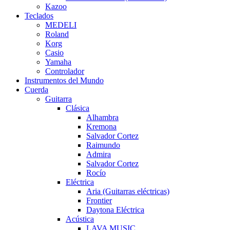
Kazoo
Teclados
MEDELI
Roland
Korg
Casio
Yamaha
Controlador
Instrumentos del Mundo
Cuerda
Guitarra
Clásica
Alhambra
Kremona
Salvador Cortez
Raimundo
Admira
Salvador Cortez
Rocío
Eléctrica
Aria (Guitarras eléctricas)
Frontier
Daytona Eléctrica
Acústica
LAVA MUSIC