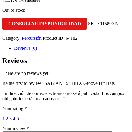
711.17
€
I.V.A incluido
Out of stock
CONSULTAR DISPONIBILIDAD
SKU:
11589XN
Category:
Percursión
Product ID:
64182
Reviews (0)
Reviews
There are no reviews yet.
Be the first to review “SABIAN 15″ HHX Groove Hit-Hats”
Tu dirección de correo electrónico no será publicada.
Los campos
obligatorios están marcados con
*
Your rating
*
1
2
3
4
5
Your review
*