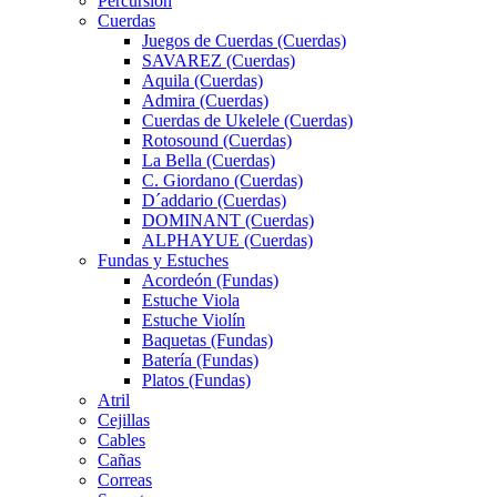
Percursión
Cuerdas
Juegos de Cuerdas (Cuerdas)
SAVAREZ (Cuerdas)
Aquila (Cuerdas)
Admira (Cuerdas)
Cuerdas de Ukelele (Cuerdas)
Rotosound (Cuerdas)
La Bella (Cuerdas)
C. Giordano (Cuerdas)
D´addario (Cuerdas)
DOMINANT (Cuerdas)
ALPHAYUE (Cuerdas)
Fundas y Estuches
Acordeón (Fundas)
Estuche Viola
Estuche Violín
Baquetas (Fundas)
Batería (Fundas)
Platos (Fundas)
Atril
Cejillas
Cables
Cañas
Correas