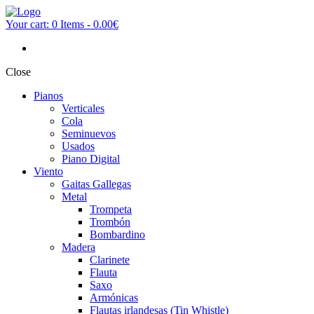
Your cart:
0 Items
-
0.00€
Close
Pianos
Verticales
Cola
Seminuevos
Usados
Piano Digital
Viento
Gaitas Gallegas
Metal
Trompeta
Trombón
Bombardino
Madera
Clarinete
Flauta
Saxo
Armónicas
Flautas irlandesas (Tin Whistle)