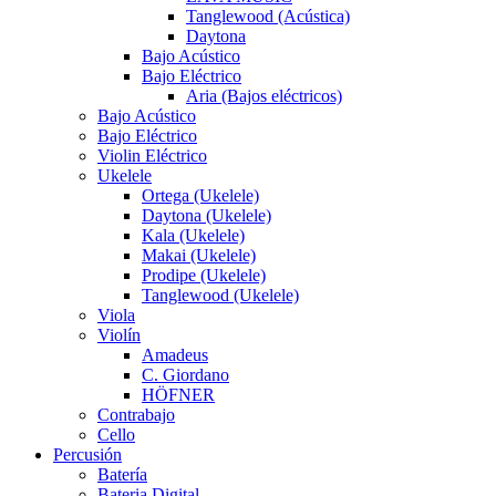
Tanglewood (Acústica)
Daytona
Bajo Acústico
Bajo Eléctrico
Aria (Bajos eléctricos)
Bajo Acústico
Bajo Eléctrico
Violin Eléctrico
Ukelele
Ortega (Ukelele)
Daytona (Ukelele)
Kala (Ukelele)
Makai (Ukelele)
Prodipe (Ukelele)
Tanglewood (Ukelele)
Viola
Violín
Amadeus
C. Giordano
HÖFNER
Contrabajo
Cello
Percusión
Batería
Bateria Digital