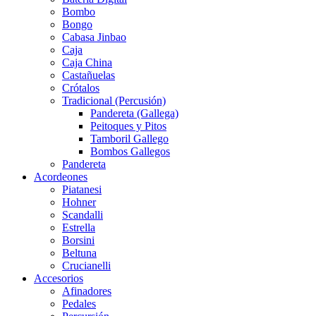
Bombo
Bongo
Cabasa Jinbao
Caja
Caja China
Castañuelas
Crótalos
Tradicional (Percusión)
Pandereta (Gallega)
Peitoques y Pitos
Tamboril Gallego
Bombos Gallegos
Pandereta
Acordeones
Piatanesi
Hohner
Scandalli
Estrella
Borsini
Beltuna
Crucianelli
Accesorios
Afinadores
Pedales