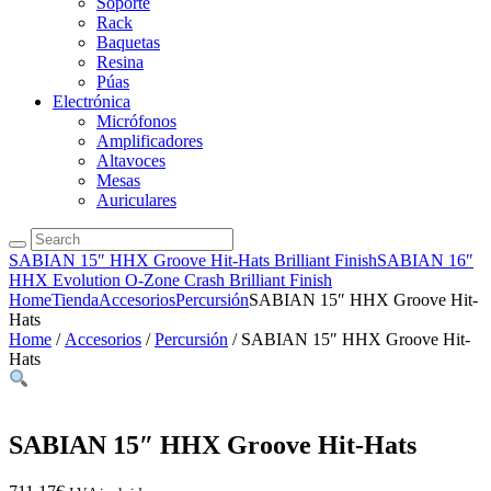
Soporte
Rack
Baquetas
Resina
Púas
Electrónica
Micrófonos
Amplificadores
Altavoces
Mesas
Auriculares
SABIAN 15″ HHX Groove Hit-Hats Brilliant Finish
SABIAN 16″
HHX Evolution O-Zone Crash Brilliant Finish
Home
Tienda
Accesorios
Percursión
SABIAN 15″ HHX Groove Hit-
Hats
Home
/
Accesorios
/
Percursión
/ SABIAN 15″ HHX Groove Hit-
Hats
SABIAN 15″ HHX Groove Hit-Hats