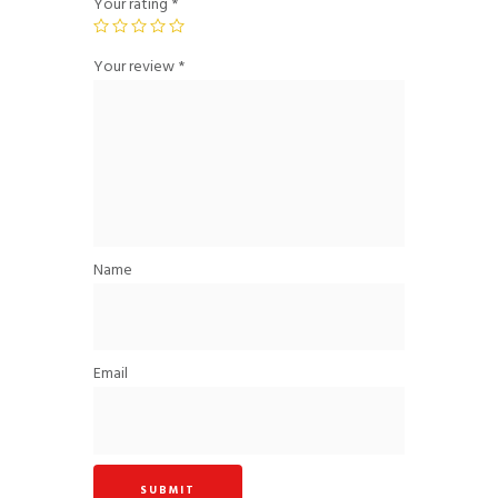
Your rating
*
Your review
*
Name
Email