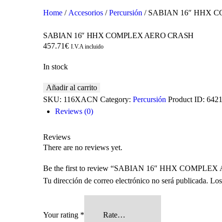
Home
/
Accesorios
/
Percursión
/ SABIAN 16″ HHX 
SABIAN 16″ HHX COMPLEX AERO CRASH
457.71
€
I.V.A incluido
In stock
SABIAN
Añadir al carrito
16"
SKU:
116XACN
Category:
Percursión
Product ID:
642
HHX
Reviews (0)
COMPLEX
AERO
Reviews
CRASH
There are no reviews yet.
quantity
Be the first to review “SABIAN 16″ HHX COMPL
Tu dirección de correo electrónico no será publicada.
Los
Your rating
*