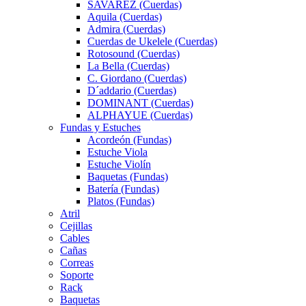
SAVAREZ (Cuerdas)
Aquila (Cuerdas)
Admira (Cuerdas)
Cuerdas de Ukelele (Cuerdas)
Rotosound (Cuerdas)
La Bella (Cuerdas)
C. Giordano (Cuerdas)
D´addario (Cuerdas)
DOMINANT (Cuerdas)
ALPHAYUE (Cuerdas)
Fundas y Estuches
Acordeón (Fundas)
Estuche Viola
Estuche Violín
Baquetas (Fundas)
Batería (Fundas)
Platos (Fundas)
Atril
Cejillas
Cables
Cañas
Correas
Soporte
Rack
Baquetas