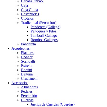
Cabasa Jinbao
Caja
Caja China
Castañuelas
Crótalos
Tradicional (Percusión)
Pandereta (Gallega)
Peitoques y Pitos
Tamboril Gallego
Bombos Gallegos
Pandereta
Acordeones
Piatanesi
Hohner
Scandalli
Estrella
Borsini
Beltuna
Crucianelli
Accesorios
Afinadores
Pedales
Percursión
Cuerdas
Juegos de Cuerdas (Cuerdas)