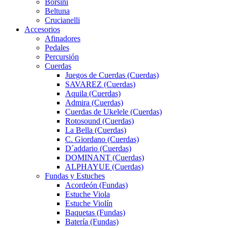
Borsini
Beltuna
Crucianelli
Accesorios
Afinadores
Pedales
Percursión
Cuerdas
Juegos de Cuerdas (Cuerdas)
SAVAREZ (Cuerdas)
Aquila (Cuerdas)
Admira (Cuerdas)
Cuerdas de Ukelele (Cuerdas)
Rotosound (Cuerdas)
La Bella (Cuerdas)
C. Giordano (Cuerdas)
D´addario (Cuerdas)
DOMINANT (Cuerdas)
ALPHAYUE (Cuerdas)
Fundas y Estuches
Acordeón (Fundas)
Estuche Viola
Estuche Violín
Baquetas (Fundas)
Batería (Fundas)