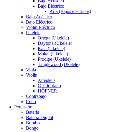
Bajo Acústico
Bajo Eléctrico
Aria (Bajos eléctricos)
Bajo Acústico
Bajo Eléctrico
Violin Eléctrico
Ukelele
Ortega (Ukelele)
Daytona (Ukelele)
Kala (Ukelele)
Makai (Ukelele)
Prodipe (Ukelele)
Tanglewood (Ukelele)
Viola
Violín
Amadeus
C. Giordano
HÖFNER
Contrabajo
Cello
Percusión
Batería
Bateria Digital
Bombo
Bongo