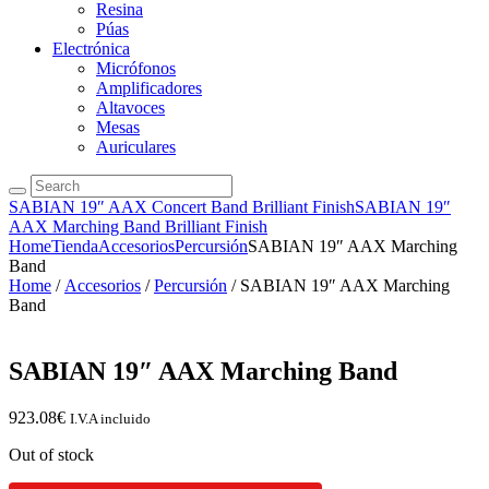
Resina
Púas
Electrónica
Micrófonos
Amplificadores
Altavoces
Mesas
Auriculares
SABIAN 19″ AAX Concert Band Brilliant Finish
SABIAN 19″
AAX Marching Band Brilliant Finish
Home
Tienda
Accesorios
Percursión
SABIAN 19″ AAX Marching
Band
Home
/
Accesorios
/
Percursión
/ SABIAN 19″ AAX Marching
Band
SABIAN 19″ AAX Marching Band
923.08
€
I.V.A incluido
Out of stock