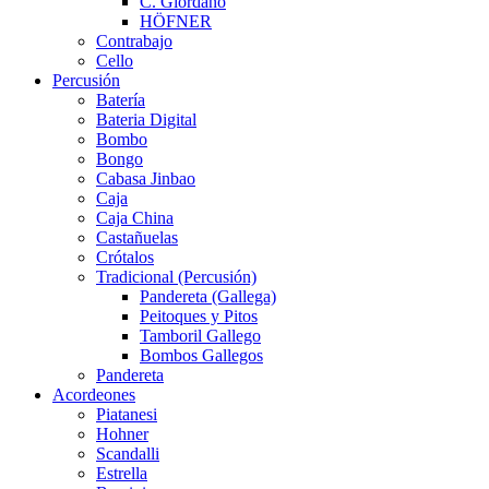
C. Giordano
HÖFNER
Contrabajo
Cello
Percusión
Batería
Bateria Digital
Bombo
Bongo
Cabasa Jinbao
Caja
Caja China
Castañuelas
Crótalos
Tradicional (Percusión)
Pandereta (Gallega)
Peitoques y Pitos
Tamboril Gallego
Bombos Gallegos
Pandereta
Acordeones
Piatanesi
Hohner
Scandalli
Estrella