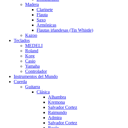
Madera
Clarinete
Flauta
Saxo
Armónicas
Flautas irlandesas (Tin Whistle)
Kazoo
Teclados
MEDELI
Roland
Korg
Casio
Yamaha
Controlador
Instrumentos del Mundo
Cuerda
Guitarra
Clásica
Alhambra
Kremona
Salvador Cortez
Raimundo
Admira
Salvador Cortez
Rocío