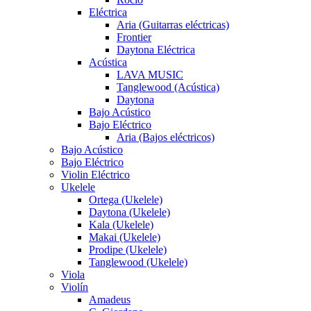
Eléctrica
Aria (Guitarras eléctricas)
Frontier
Daytona Eléctrica
Acústica
LAVA MUSIC
Tanglewood (Acústica)
Daytona
Bajo Acústico
Bajo Eléctrico
Aria (Bajos eléctricos)
Bajo Acústico
Bajo Eléctrico
Violin Eléctrico
Ukelele
Ortega (Ukelele)
Daytona (Ukelele)
Kala (Ukelele)
Makai (Ukelele)
Prodipe (Ukelele)
Tanglewood (Ukelele)
Viola
Violín
Amadeus