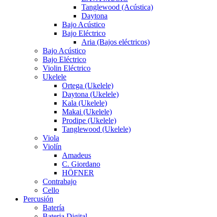
Tanglewood (Acústica)
Daytona
Bajo Acústico
Bajo Eléctrico
Aria (Bajos eléctricos)
Bajo Acústico
Bajo Eléctrico
Violin Eléctrico
Ukelele
Ortega (Ukelele)
Daytona (Ukelele)
Kala (Ukelele)
Makai (Ukelele)
Prodipe (Ukelele)
Tanglewood (Ukelele)
Viola
Violín
Amadeus
C. Giordano
HÖFNER
Contrabajo
Cello
Percusión
Batería
Bateria Digital