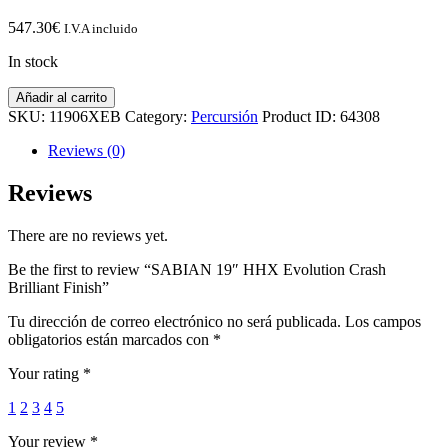
547.30
€
I.V.A incluido
In stock
SABIAN
Añadir al carrito
19"
SKU:
11906XEB
Category:
Percursión
Product ID:
64308
HHX
Evolution
Reviews (0)
Crash
Brilliant
Reviews
Finish
quantity
There are no reviews yet.
Be the first to review “SABIAN 19″ HHX Evolution Crash
Brilliant Finish”
Tu dirección de correo electrónico no será publicada.
Los campos
obligatorios están marcados con
*
Your rating
*
1
2
3
4
5
Your review
*