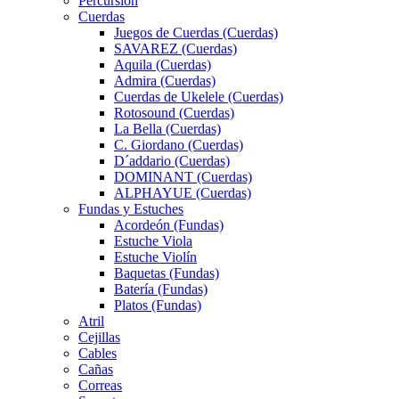
Percursión
Cuerdas
Juegos de Cuerdas (Cuerdas)
SAVAREZ (Cuerdas)
Aquila (Cuerdas)
Admira (Cuerdas)
Cuerdas de Ukelele (Cuerdas)
Rotosound (Cuerdas)
La Bella (Cuerdas)
C. Giordano (Cuerdas)
D´addario (Cuerdas)
DOMINANT (Cuerdas)
ALPHAYUE (Cuerdas)
Fundas y Estuches
Acordeón (Fundas)
Estuche Viola
Estuche Violín
Baquetas (Fundas)
Batería (Fundas)
Platos (Fundas)
Atril
Cejillas
Cables
Cañas
Correas