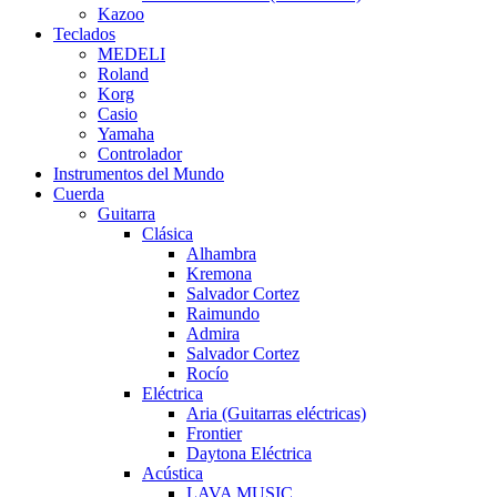
Kazoo
Teclados
MEDELI
Roland
Korg
Casio
Yamaha
Controlador
Instrumentos del Mundo
Cuerda
Guitarra
Clásica
Alhambra
Kremona
Salvador Cortez
Raimundo
Admira
Salvador Cortez
Rocío
Eléctrica
Aria (Guitarras eléctricas)
Frontier
Daytona Eléctrica
Acústica
LAVA MUSIC