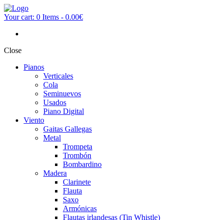
Your cart:
0 Items
-
0.00€
Close
Pianos
Verticales
Cola
Seminuevos
Usados
Piano Digital
Viento
Gaitas Gallegas
Metal
Trompeta
Trombón
Bombardino
Madera
Clarinete
Flauta
Saxo
Armónicas
Flautas irlandesas (Tin Whistle)