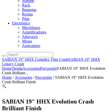
Soporte
Rack
Baquetas
Resina
Púas
Electrónica
Micrófonos
Amplificadores
Altavoces
Mesas
Auriculares
SABIAN 19″ HHX Complex Thin Crash
SABIAN 19″ HHX
Legacy Crash
Home
Tienda
Accesorios
Percursión
SABIAN 19″ HHX Evolution
Crash Brilliant...
Home
/
Accesorios
/
Percursión
/ SABIAN 19″ HHX Evolution
Crash Brilliant Finish
SABIAN 19″ HHX Evolution Crash
Brilliant Finish