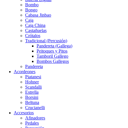
Bombo
Bongo
Cabasa Jinbao
Caja
Caja China
Castañuelas
Crótalos
Tradicional (Percusión)
Pandereta (Gallega)
Peitoques y Pitos
Tamboril Gallego
Bombos Gallegos
Pandereta
Acordeones
Piatanesi
Hohner
Scandalli
Estrella
Borsini
Beltuna
Crucianelli
Accesorios
Afinadores
Pedales