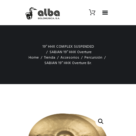
19″ HHX COMPLEX SUSPENDED
SABIAN 19″ HHX Overture
Home
Tienda
Accesorios
Percursión
SABIAN 19″ HHX Overture Br.