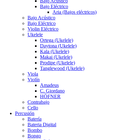
Bajo Acústico
Bajo Eléctrico
Aria (Bajos eléctricos)
Bajo Acústico
Bajo Eléctrico
Violin Eléctrico
Ukelele
Ortega (Ukelele)
Daytona (Ukelele)
Kala (Ukelele)
Makai (Ukelele)
Prodipe (Ukelele)
Tanglewood (Ukelele)
Viola
Violín
Amadeus
C. Giordano
HÖFNER
Contrabajo
Cello
Percusión
Batería
Bateria Digital
Bombo
Bongo