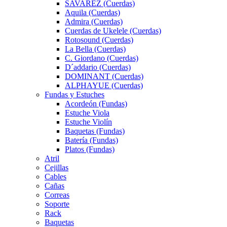
SAVAREZ (Cuerdas)
Aquila (Cuerdas)
Admira (Cuerdas)
Cuerdas de Ukelele (Cuerdas)
Rotosound (Cuerdas)
La Bella (Cuerdas)
C. Giordano (Cuerdas)
D´addario (Cuerdas)
DOMINANT (Cuerdas)
ALPHAYUE (Cuerdas)
Fundas y Estuches
Acordeón (Fundas)
Estuche Viola
Estuche Violín
Baquetas (Fundas)
Batería (Fundas)
Platos (Fundas)
Atril
Cejillas
Cables
Cañas
Correas
Soporte
Rack
Baquetas