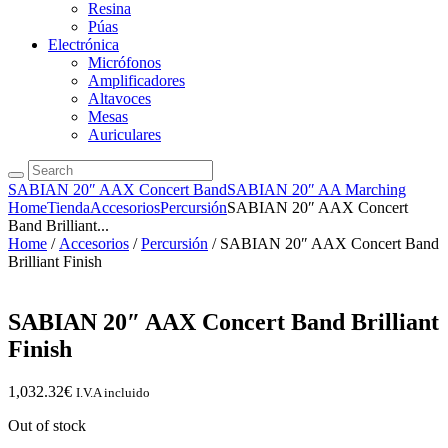
Resina
Púas
Electrónica
Micrófonos
Amplificadores
Altavoces
Mesas
Auriculares
SABIAN 20″ AAX Concert Band
SABIAN 20″ AA Marching
Home
Tienda
Accesorios
Percursión
SABIAN 20″ AAX Concert
Band Brilliant...
Home
/
Accesorios
/
Percursión
/ SABIAN 20″ AAX Concert Band
Brilliant Finish
SABIAN 20″ AAX Concert Band Brilliant
Finish
1,032.32
€
I.V.A incluido
Out of stock