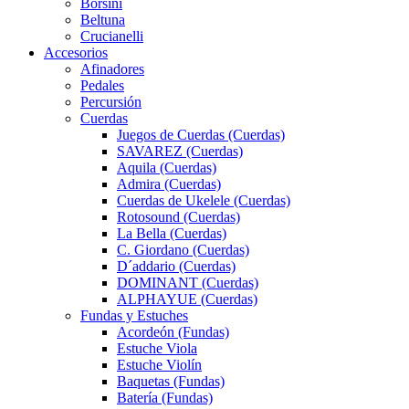
Borsini
Beltuna
Crucianelli
Accesorios
Afinadores
Pedales
Percursión
Cuerdas
Juegos de Cuerdas (Cuerdas)
SAVAREZ (Cuerdas)
Aquila (Cuerdas)
Admira (Cuerdas)
Cuerdas de Ukelele (Cuerdas)
Rotosound (Cuerdas)
La Bella (Cuerdas)
C. Giordano (Cuerdas)
D´addario (Cuerdas)
DOMINANT (Cuerdas)
ALPHAYUE (Cuerdas)
Fundas y Estuches
Acordeón (Fundas)
Estuche Viola
Estuche Violín
Baquetas (Fundas)
Batería (Fundas)