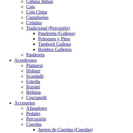
Cabasa Jinbao
Caja
Caja China
Castañuelas
Crótalos
Tradicional (Percusión)
Pandereta (Gallega)
Peitoques y Pitos
Tamboril Gallego
Bombos Gallegos
Pandereta
Acordeones
Piatanesi
Hohner
Scandalli
Estrella
Borsini
Beltuna
Crucianelli
Accesorios
Afinadores
Pedales
Percursión
Cuerdas
Juegos de Cuerdas (Cuerdas)