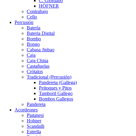
C. Giordano
HÖFNER
Contrabajo
Cello
Percusión
Batería
Bateria Digital
Bombo
Bongo
Cabasa Jinbao
Caja
Caja China
Castañuelas
Crótalos
Tradicional (Percusión)
Pandereta (Gallega)
Peitoques y Pitos
Tamboril Gallego
Bombos Gallegos
Pandereta
Acordeones
Piatanesi
Hohner
Scandalli
Estrella