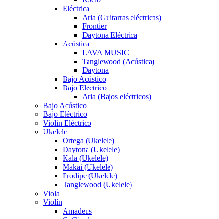
Eléctrica
Aria (Guitarras eléctricas)
Frontier
Daytona Eléctrica
Acústica
LAVA MUSIC
Tanglewood (Acústica)
Daytona
Bajo Acústico
Bajo Eléctrico
Aria (Bajos eléctricos)
Bajo Acústico
Bajo Eléctrico
Violin Eléctrico
Ukelele
Ortega (Ukelele)
Daytona (Ukelele)
Kala (Ukelele)
Makai (Ukelele)
Prodipe (Ukelele)
Tanglewood (Ukelele)
Viola
Violín
Amadeus