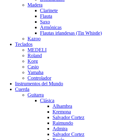
Madera
Clarinete
Flauta
Saxo
Armónicas
Flautas irlandesas (Tin Whistle)
Kazoo
Teclados
MEDELI
Roland
Korg
Casio
Yamaha
Controlador
Instrumentos del Mundo
Cuerda
Guitarra
Clásica
Alhambra
Kremona
Salvador Cortez
Raimundo
Admira
Salvador Cortez
Rocío