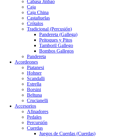
Cabasa Jinbao
Caja
Caja China
Castañuelas
Crótalos
Tradicional (Percusión)
Pandereta (Gallega)
Peitoques y Pitos
Tamboril Gallego
Bombos Gallegos
Pandereta
Acordeones
Piatanesi
Hohner
Scandalli
Estrella
Borsini
Beltuna
Crucianelli
Accesorios
Afinadores
Pedales
Percursión
Cuerdas
Juegos de Cuerdas (Cuerdas)