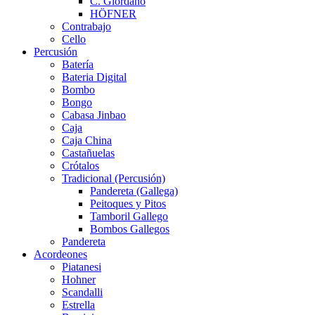
C. Giordano
HÖFNER
Contrabajo
Cello
Percusión
Batería
Bateria Digital
Bombo
Bongo
Cabasa Jinbao
Caja
Caja China
Castañuelas
Crótalos
Tradicional (Percusión)
Pandereta (Gallega)
Peitoques y Pitos
Tamboril Gallego
Bombos Gallegos
Pandereta
Acordeones
Piatanesi
Hohner
Scandalli
Estrella