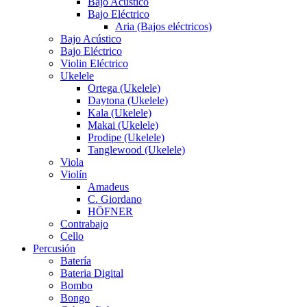
Bajo Acústico
Bajo Eléctrico
Aria (Bajos eléctricos)
Bajo Acústico
Bajo Eléctrico
Violin Eléctrico
Ukelele
Ortega (Ukelele)
Daytona (Ukelele)
Kala (Ukelele)
Makai (Ukelele)
Prodipe (Ukelele)
Tanglewood (Ukelele)
Viola
Violín
Amadeus
C. Giordano
HÖFNER
Contrabajo
Cello
Percusión
Batería
Bateria Digital
Bombo
Bongo