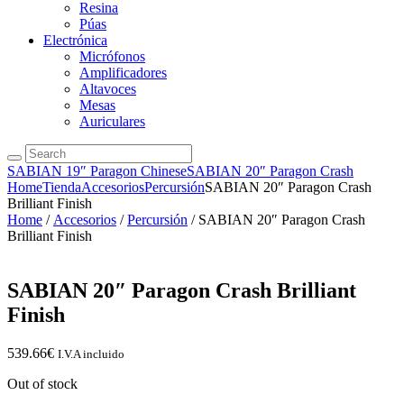
Resina
Púas
Electrónica
Micrófonos
Amplificadores
Altavoces
Mesas
Auriculares
SABIAN 19″ Paragon Chinese
SABIAN 20″ Paragon Crash
Home
Tienda
Accesorios
Percursión
SABIAN 20″ Paragon Crash
Brilliant Finish
Home
/
Accesorios
/
Percursión
/ SABIAN 20″ Paragon Crash
Brilliant Finish
SABIAN 20″ Paragon Crash Brilliant
Finish
539.66
€
I.V.A incluido
Out of stock