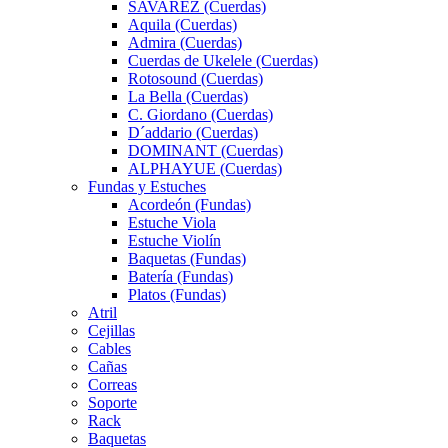
SAVAREZ (Cuerdas)
Aquila (Cuerdas)
Admira (Cuerdas)
Cuerdas de Ukelele (Cuerdas)
Rotosound (Cuerdas)
La Bella (Cuerdas)
C. Giordano (Cuerdas)
D´addario (Cuerdas)
DOMINANT (Cuerdas)
ALPHAYUE (Cuerdas)
Fundas y Estuches
Acordeón (Fundas)
Estuche Viola
Estuche Violín
Baquetas (Fundas)
Batería (Fundas)
Platos (Fundas)
Atril
Cejillas
Cables
Cañas
Correas
Soporte
Rack
Baquetas