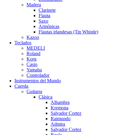
Madera
Clarinete
Flauta
Saxo
Armónicas
Flautas irlandesas (Tin Whistle)
Kazoo
Teclados
MEDELI
Roland
Korg
Casio
Yamaha
Controlador
Instrumentos del Mundo
Cuerda
Guitarra
Clásica
Alhambra
Kremona
Salvador Cortez
Raimundo
Admira
Salvador Cortez
Rocío