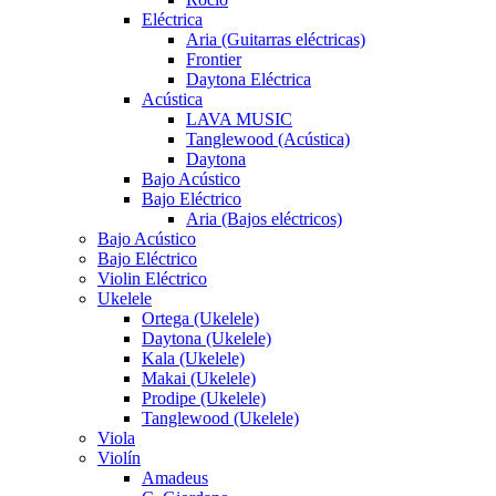
Eléctrica
Aria (Guitarras eléctricas)
Frontier
Daytona Eléctrica
Acústica
LAVA MUSIC
Tanglewood (Acústica)
Daytona
Bajo Acústico
Bajo Eléctrico
Aria (Bajos eléctricos)
Bajo Acústico
Bajo Eléctrico
Violin Eléctrico
Ukelele
Ortega (Ukelele)
Daytona (Ukelele)
Kala (Ukelele)
Makai (Ukelele)
Prodipe (Ukelele)
Tanglewood (Ukelele)
Viola
Violín
Amadeus