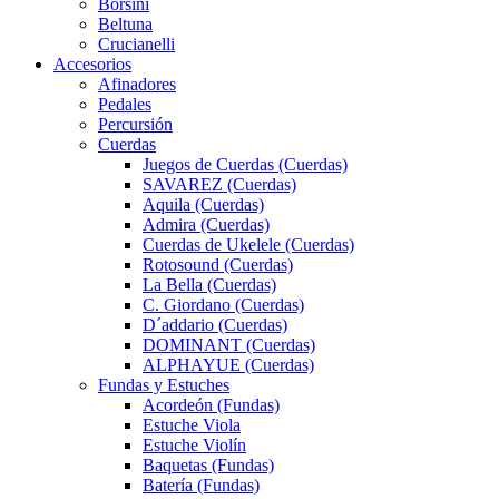
Borsini
Beltuna
Crucianelli
Accesorios
Afinadores
Pedales
Percursión
Cuerdas
Juegos de Cuerdas (Cuerdas)
SAVAREZ (Cuerdas)
Aquila (Cuerdas)
Admira (Cuerdas)
Cuerdas de Ukelele (Cuerdas)
Rotosound (Cuerdas)
La Bella (Cuerdas)
C. Giordano (Cuerdas)
D´addario (Cuerdas)
DOMINANT (Cuerdas)
ALPHAYUE (Cuerdas)
Fundas y Estuches
Acordeón (Fundas)
Estuche Viola
Estuche Violín
Baquetas (Fundas)
Batería (Fundas)