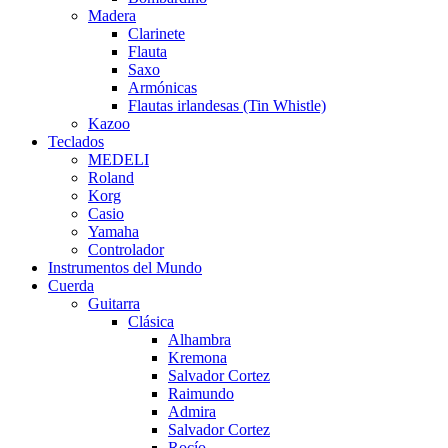
Madera
Clarinete
Flauta
Saxo
Armónicas
Flautas irlandesas (Tin Whistle)
Kazoo
Teclados
MEDELI
Roland
Korg
Casio
Yamaha
Controlador
Instrumentos del Mundo
Cuerda
Guitarra
Clásica
Alhambra
Kremona
Salvador Cortez
Raimundo
Admira
Salvador Cortez
Rocío