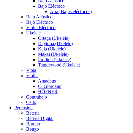
Bajo Acústico
Bajo Eléctrico
Aria (Bajos eléctricos)
Bajo Acústico
Bajo Eléctrico
Violin Eléctrico
Ukelele
Ortega (Ukelele)
Daytona (Ukelele)
Kala (Ukelele)
Makai (Ukelele)
Prodipe (Ukelele)
Tanglewood (Ukelele)
Viola
Violín
Amadeus
C. Giordano
HÖFNER
Contrabajo
Cello
Percusión
Batería
Bateria Digital
Bombo
Bongo