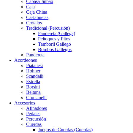
Cabasa Jinbao
Caja
Caja China
Castañuelas
Crótalos
Tradicional (Percusión)
Pandereta (Gallega)
Peitoques y Pitos
Tamboril Gallego
Bombos Gallegos
Pandereta
Acordeones
Piatanesi
Hohner
Scandalli
Estrella
Borsini
Beltuna
Crucianelli
Accesorios
Afinadores
Pedales
Percursión
Cuerdas
Juegos de Cuerdas (Cuerdas)