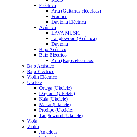
Eléctrica
Aria (Guitarras eléctricas)
Frontier
Daytona Eléctrica
Acústica
LAVA MUSIC
Tanglewood (Acústica)
Daytona
Bajo Acústico
Bajo Eléctrico
Aria (Bajos eléctricos)
Bajo Acústico
Bajo Eléctrico
Violin Eléctrico
Ukelele
Ortega (Ukelele)
Daytona (Ukelele)
Kala (Ukelele)
Makai (Ukelele)
Prodipe (Ukelele)
Tanglewood (Ukelele)
Viola
Violín
Amadeus