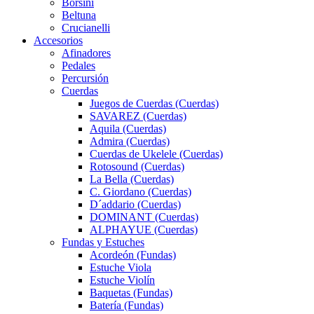
Borsini
Beltuna
Crucianelli
Accesorios
Afinadores
Pedales
Percursión
Cuerdas
Juegos de Cuerdas (Cuerdas)
SAVAREZ (Cuerdas)
Aquila (Cuerdas)
Admira (Cuerdas)
Cuerdas de Ukelele (Cuerdas)
Rotosound (Cuerdas)
La Bella (Cuerdas)
C. Giordano (Cuerdas)
D´addario (Cuerdas)
DOMINANT (Cuerdas)
ALPHAYUE (Cuerdas)
Fundas y Estuches
Acordeón (Fundas)
Estuche Viola
Estuche Violín
Baquetas (Fundas)
Batería (Fundas)