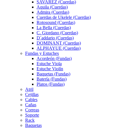
SAVAREZ (Cuerdas)
Aquila (Cuerdas)
Admira (Cuerdas)
Cuerdas de Ukelele (Cuerdas)
Rotosound (Cuerdas)
La Bella (Cuerdas)
C. Giordano (Cuerdas)
D´addario (Cuerdas)
DOMINANT (Cuerdas)
ALPHAYUE (Cuerdas)
Fundas y Estuches
Acordeón (Fundas)
Estuche Viola
Estuche Violín
Baquetas (Fundas)
Batería (Fundas)
Platos (Fundas)
Atril
Cejillas
Cables
Cañas
Correas
Soporte
Rack
Baquetas