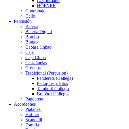
C. Giordano
HÖFNER
Contrabajo
Cello
Percusión
Batería
Bateria Digital
Bombo
Bongo
Cabasa Jinbao
Caja
Caja China
Castañuelas
Crótalos
Tradicional (Percusión)
Pandereta (Gallega)
Peitoques y Pitos
Tamboril Gallego
Bombos Gallegos
Pandereta
Acordeones
Piatanesi
Hohner
Scandalli
Estrella