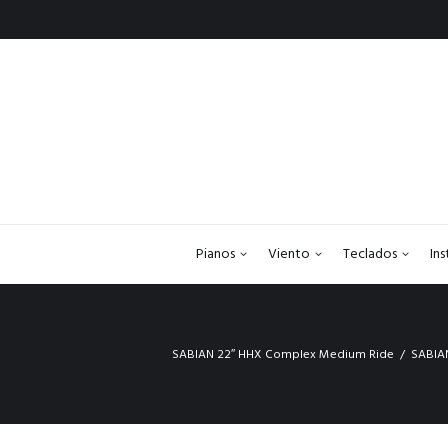
Pianos
Viento
Teclados
In
SABIAN 22″ HHX Complex Medium Ride
SABIA