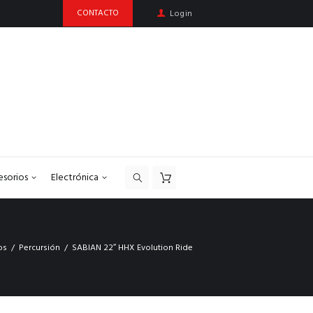
CONTACTO
Login
esorios
Electrónica
os
Percursión
SABIAN 22″ HHX Evolution Ride