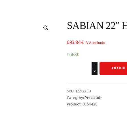
SABIAN 22″ H
683.84
€
I.V.A incluido
In stock
SABIAN
AÑADIR
22"
HHX
Evolution
Ride
SKU:
12212XEB
quantity
Category:
Percursión
Product ID:
64428