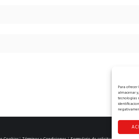
Para ofrecer
almacenar y/
tecnologías 
identificacio
negativament
AC