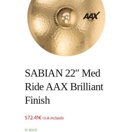
SABIAN 22″ Med
Ride AAX Brilliant
Finish
572.41
€
I.V.A incluido
In stock