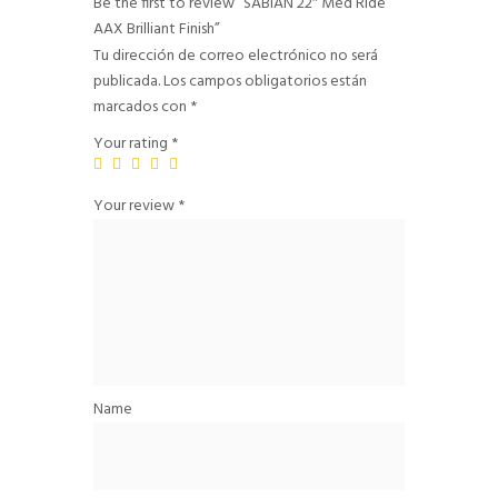
Be the first to review “SABIAN 22″ Med Ride
AAX Brilliant Finish”
Tu dirección de correo electrónico no será
publicada.
Los campos obligatorios están
marcados con
*
Your rating
*
Your review
*
Name