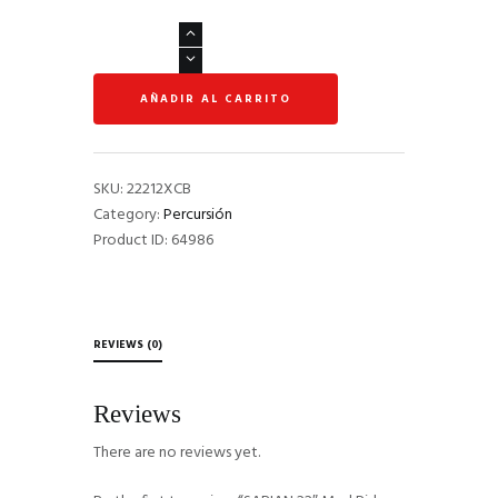
SABIAN
22"
Med
AÑADIR AL CARRITO
Ride
AAX
Brilliant
Finish
SKU:
22212XCB
quantity
Category:
Percursión
Product ID:
64986
REVIEWS (0)
Reviews
There are no reviews yet.