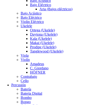
Bajo Acústico
Bajo Eléctrico
Aria (Bajos eléctricos)
Bajo Acústico
Bajo Eléctrico
Violin Eléctrico
Ukelele
Ortega (Ukelele)
Daytona (Ukelele)
Kala (Ukelele)
Makai (Ukelele)
Prodipe (Ukelele)
Tanglewood (Ukelele)
Viola
Violín
Amadeus
C. Giordano
HÖFNER
Contrabajo
Cello
Percusión
Batería
Bateria Digital
Bombo
Bongo