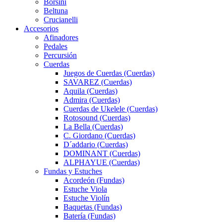
Borsini
Beltuna
Crucianelli
Accesorios
Afinadores
Pedales
Percursión
Cuerdas
Juegos de Cuerdas (Cuerdas)
SAVAREZ (Cuerdas)
Aquila (Cuerdas)
Admira (Cuerdas)
Cuerdas de Ukelele (Cuerdas)
Rotosound (Cuerdas)
La Bella (Cuerdas)
C. Giordano (Cuerdas)
D´addario (Cuerdas)
DOMINANT (Cuerdas)
ALPHAYUE (Cuerdas)
Fundas y Estuches
Acordeón (Fundas)
Estuche Viola
Estuche Violín
Baquetas (Fundas)
Batería (Fundas)