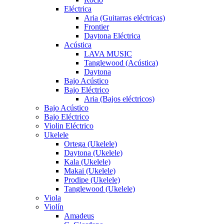
Eléctrica
Aria (Guitarras eléctricas)
Frontier
Daytona Eléctrica
Acústica
LAVA MUSIC
Tanglewood (Acústica)
Daytona
Bajo Acústico
Bajo Eléctrico
Aria (Bajos eléctricos)
Bajo Acústico
Bajo Eléctrico
Violin Eléctrico
Ukelele
Ortega (Ukelele)
Daytona (Ukelele)
Kala (Ukelele)
Makai (Ukelele)
Prodipe (Ukelele)
Tanglewood (Ukelele)
Viola
Violín
Amadeus