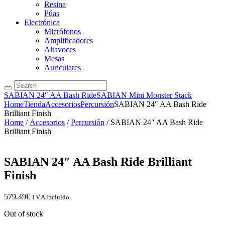
Resina
Púas
Electrónica
Micrófonos
Amplificadores
Altavoces
Mesas
Auriculares
SABIAN 24″ AA Bash Ride
SABIAN Mini Monster Stack
Home
Tienda
Accesorios
Percursión
SABIAN 24″ AA Bash Ride
Brilliant Finish
Home
/
Accesorios
/
Percursión
/ SABIAN 24″ AA Bash Ride
Brilliant Finish
SABIAN 24″ AA Bash Ride Brilliant
Finish
579.49
€
I.V.A incluido
Out of stock