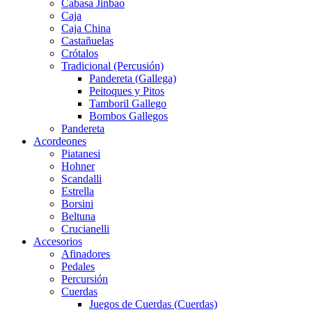
Cabasa Jinbao
Caja
Caja China
Castañuelas
Crótalos
Tradicional (Percusión)
Pandereta (Gallega)
Peitoques y Pitos
Tamboril Gallego
Bombos Gallegos
Pandereta
Acordeones
Piatanesi
Hohner
Scandalli
Estrella
Borsini
Beltuna
Crucianelli
Accesorios
Afinadores
Pedales
Percursión
Cuerdas
Juegos de Cuerdas (Cuerdas)