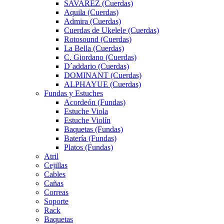
SAVAREZ (Cuerdas)
Aquila (Cuerdas)
Admira (Cuerdas)
Cuerdas de Ukelele (Cuerdas)
Rotosound (Cuerdas)
La Bella (Cuerdas)
C. Giordano (Cuerdas)
D´addario (Cuerdas)
DOMINANT (Cuerdas)
ALPHAYUE (Cuerdas)
Fundas y Estuches
Acordeón (Fundas)
Estuche Viola
Estuche Violín
Baquetas (Fundas)
Batería (Fundas)
Platos (Fundas)
Atril
Cejillas
Cables
Cañas
Correas
Soporte
Rack
Baquetas