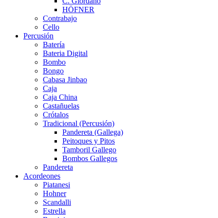
C. Giordano
HÖFNER
Contrabajo
Cello
Percusión
Batería
Bateria Digital
Bombo
Bongo
Cabasa Jinbao
Caja
Caja China
Castañuelas
Crótalos
Tradicional (Percusión)
Pandereta (Gallega)
Peitoques y Pitos
Tamboril Gallego
Bombos Gallegos
Pandereta
Acordeones
Piatanesi
Hohner
Scandalli
Estrella