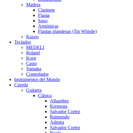
Madera
Clarinete
Flauta
Saxo
Armónicas
Flautas irlandesas (Tin Whistle)
Kazoo
Teclados
MEDELI
Roland
Korg
Casio
Yamaha
Controlador
Instrumentos del Mundo
Cuerda
Guitarra
Clásica
Alhambra
Kremona
Salvador Cortez
Raimundo
Admira
Salvador Cortez
Rocío