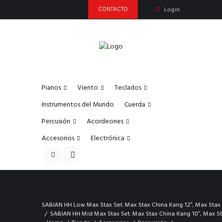
CONTACTO
Login
Pianos
Viento
Teclados
Instrumentos del Mundo
Cuerda
Percusión
Acordeones
Accesorios
Electrónica
SABIAN HH Low Max Stax Set. Max Stax China Kang 12″, Max Stax 
SABIAN HH Mid Max Stax Set. Max Stax China Kang 10″, Max St