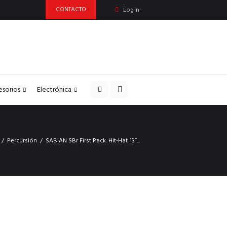
CONTACTO
Login
esorios
Electrónica
Percursión
SABIAN SBr First Pack. Hit-Hat 13″...