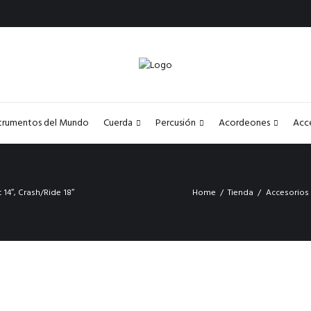
strumentos del Mundo
Cuerda
Percusión
Acordeones
Acc
 14″, Crash/Ride 18″
Home
Tienda
Accesorios