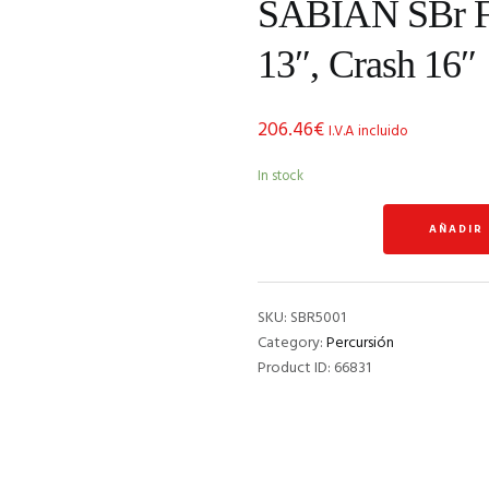
SABIAN SBr Fir
13″, Crash 16″
206.46
€
I.V.A incluido
In stock
SABIAN
AÑADIR
SBr
First
Pack.
Hit-
SKU:
SBR5001
Hat
Category:
Percursión
13",
Product ID:
66831
Crash
16"
quantity