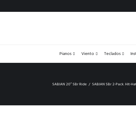
Pianos
Viento
Teclados
In
SABIAN 20″ SBr Ride
SABIAN SBr 2-Pack. Hit-Hat