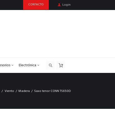
CONTACTO
Login
esorios
Electrónica
a
Viento
Madera
Saxo tenor CONN TS650D