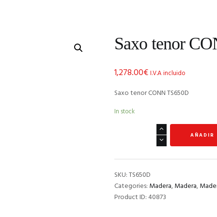
Saxo tenor C
1,278.00
€
I.V.A incluido
Saxo tenor CONN TS650D
In stock
Saxo
AÑADIR
tenor
CONN
TS650D
quantity
SKU:
TS650D
Categories:
Madera
,
Madera
,
Made
Product ID:
40873