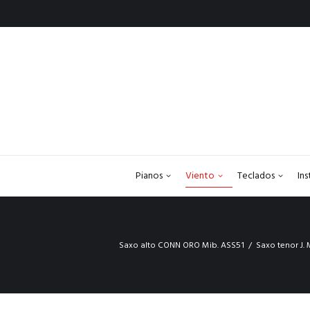
Pianos
Viento
Teclados
In
Saxo alto CONN ORO Mib. ASS51
Saxo tenor J.