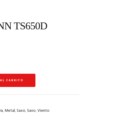
ONN TS650D
 AL CARRITO
ra
,
Metal
,
Saxo
,
Saxo
,
Viento