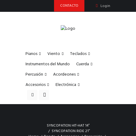
CONTACTO
Login
Pianos
Viento
Teclados
Instrumentos del Mundo
Cuerda
Percusión
Acordeones
Accesorios
Electrónica
SYNCOPATION HIT-HAT 14″
SYNCOPATION RIDE 21″