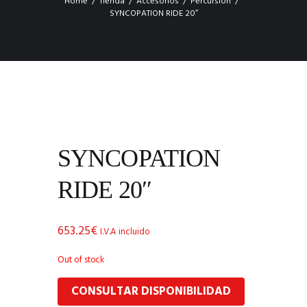
Home
Tienda
Accesorios
Percursión
SYNCOPATION RIDE 20″
SYNCOPATION
RIDE 20″
653.25
€
I.V.A incluido
Out of stock
CONSULTAR DISPONIBILIDAD