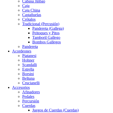
Cabasa Jinbao
Caja
Caja China
Castañuelas
Crótalos
Tradicional (Percusión)
Pandereta (Gallega)
Peitoques y Pitos
Tamboril Gallego
Bombos Gallegos
Pandereta
Acordeones
Piatanesi
Hohner
Scandalli
Estrella
Borsini
Beltuna
Crucianelli
Accesorios
Afinadores
Pedales
Percursión
Cuerdas
Juegos de Cuerdas (Cuerdas)