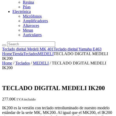
Resina
Púas
Electrónica
Micrófonos
Amplificadores
Altavoces
Mesas
Auriculares
Teclado digital Medeli MK 401
Teclado digital Yamaha E463
Home
Tienda
Teclados
MEDELI
TECLADO DIGITAL MEDELI
IK200
Home
/
Teclados
/
MEDELI
/ TECLADO DIGITAL MEDELI
IK200
TECLADO DIGITAL MEDELI IK200
277.00
€
I.V.A incluido
IK200 es la versión con teclado retroiluminado de nuestro modelo
estándar de la serie MK, MK200. Al igual que el MK200, el IK200