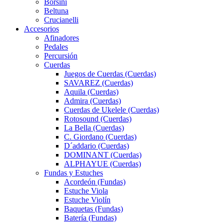
Borsini
Beltuna
Crucianelli
Accesorios
Afinadores
Pedales
Percursión
Cuerdas
Juegos de Cuerdas (Cuerdas)
SAVAREZ (Cuerdas)
Aquila (Cuerdas)
Admira (Cuerdas)
Cuerdas de Ukelele (Cuerdas)
Rotosound (Cuerdas)
La Bella (Cuerdas)
C. Giordano (Cuerdas)
D´addario (Cuerdas)
DOMINANT (Cuerdas)
ALPHAYUE (Cuerdas)
Fundas y Estuches
Acordeón (Fundas)
Estuche Viola
Estuche Violín
Baquetas (Fundas)
Batería (Fundas)