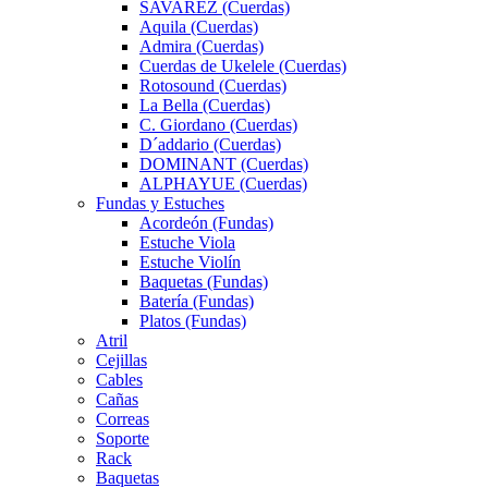
SAVAREZ (Cuerdas)
Aquila (Cuerdas)
Admira (Cuerdas)
Cuerdas de Ukelele (Cuerdas)
Rotosound (Cuerdas)
La Bella (Cuerdas)
C. Giordano (Cuerdas)
D´addario (Cuerdas)
DOMINANT (Cuerdas)
ALPHAYUE (Cuerdas)
Fundas y Estuches
Acordeón (Fundas)
Estuche Viola
Estuche Violín
Baquetas (Fundas)
Batería (Fundas)
Platos (Fundas)
Atril
Cejillas
Cables
Cañas
Correas
Soporte
Rack
Baquetas