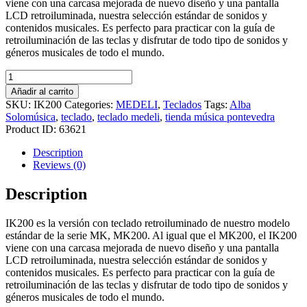
viene con una carcasa mejorada de nuevo diseño y una pantalla
LCD retroiluminada, nuestra selección estándar de sonidos y
contenidos musicales. Es perfecto para practicar con la guía de
retroiluminación de las teclas y disfrutar de todo tipo de sonidos y
géneros musicales de todo el mundo.
TECLADO
DIGITAL
Añadir al carrito
MEDELI
SKU:
IK200
Categories:
MEDELI
,
Teclados
Tags:
Alba
IK200
Solomúsica
,
teclado
,
teclado medeli
,
tienda música pontevedra
quantity
Product ID:
63621
Description
Reviews (0)
Description
IK200 es la versión con teclado retroiluminado de nuestro modelo
estándar de la serie MK, MK200. Al igual que el MK200, el IK200
viene con una carcasa mejorada de nuevo diseño y una pantalla
LCD retroiluminada, nuestra selección estándar de sonidos y
contenidos musicales. Es perfecto para practicar con la guía de
retroiluminación de las teclas y disfrutar de todo tipo de sonidos y
géneros musicales de todo el mundo.