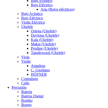
Bajo Acústico
Bajo Eléctrico
Aria (Bajos eléctricos)
Bajo Acústico
Bajo Eléctrico
Violin Eléctrico
Ukelele
Ortega (Ukelele)
Daytona (Ukelele)
Kala (Ukelele)
Makai (Ukelele)
Prodipe (Ukelele)
Tanglewood (Ukelele)
Viola
Violín
Amadeus
C. Giordano
HÖFNER
Contrabajo
Cello
Percusión
Batería
Bateria Digital
Bombo
Bongo