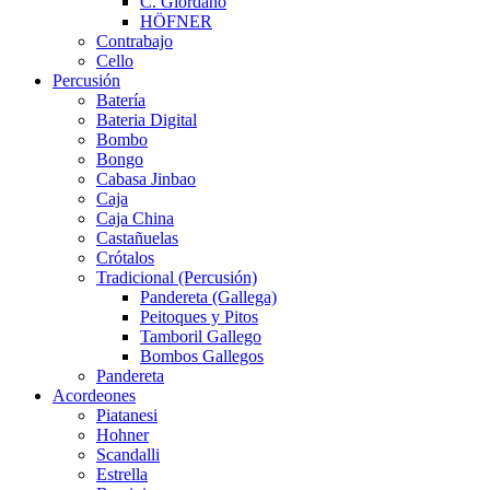
C. Giordano
HÖFNER
Contrabajo
Cello
Percusión
Batería
Bateria Digital
Bombo
Bongo
Cabasa Jinbao
Caja
Caja China
Castañuelas
Crótalos
Tradicional (Percusión)
Pandereta (Gallega)
Peitoques y Pitos
Tamboril Gallego
Bombos Gallegos
Pandereta
Acordeones
Piatanesi
Hohner
Scandalli
Estrella