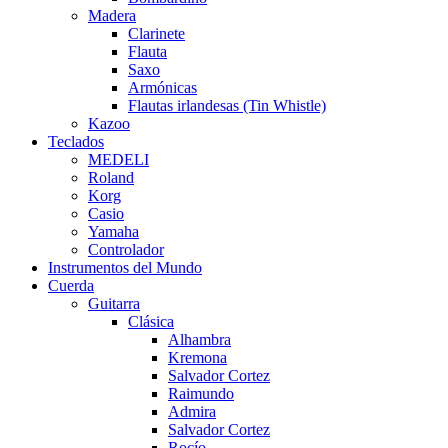
Madera
Clarinete
Flauta
Saxo
Armónicas
Flautas irlandesas (Tin Whistle)
Kazoo
Teclados
MEDELI
Roland
Korg
Casio
Yamaha
Controlador
Instrumentos del Mundo
Cuerda
Guitarra
Clásica
Alhambra
Kremona
Salvador Cortez
Raimundo
Admira
Salvador Cortez
Rocío