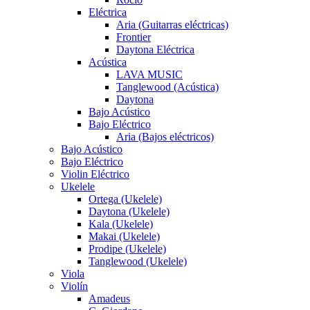
Eléctrica
Aria (Guitarras eléctricas)
Frontier
Daytona Eléctrica
Acústica
LAVA MUSIC
Tanglewood (Acústica)
Daytona
Bajo Acústico
Bajo Eléctrico
Aria (Bajos eléctricos)
Bajo Acústico
Bajo Eléctrico
Violin Eléctrico
Ukelele
Ortega (Ukelele)
Daytona (Ukelele)
Kala (Ukelele)
Makai (Ukelele)
Prodipe (Ukelele)
Tanglewood (Ukelele)
Viola
Violín
Amadeus