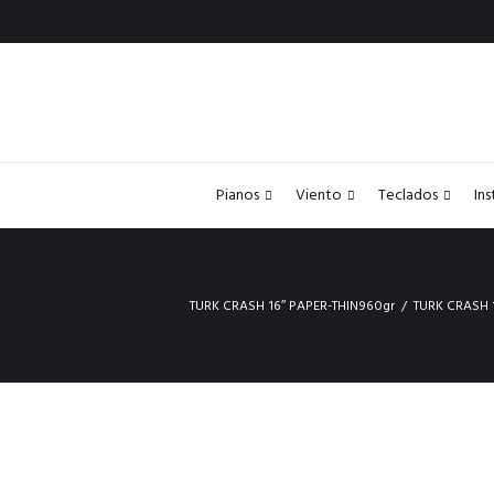
Pianos
Viento
Teclados
In
TURK CRASH 16″ PAPER-THIN960gr
TURK CRASH 