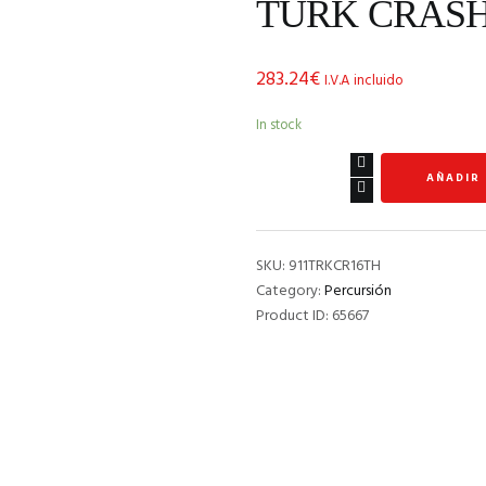
TURK CRASH 
283.24
€
I.V.A incluido
In stock
TURK
AÑADIR
CRASH
16"
THIN
1030gr
SKU:
911TRKCR16TH
quantity
Category:
Percursión
Product ID:
65667