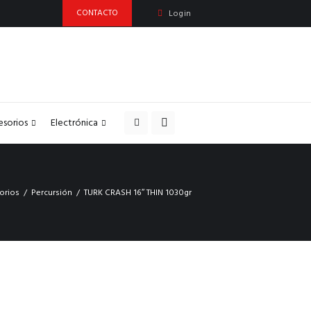
CONTACTO
Login
esorios
Electrónica
orios
Percursión
TURK CRASH 16″ THIN 1030gr