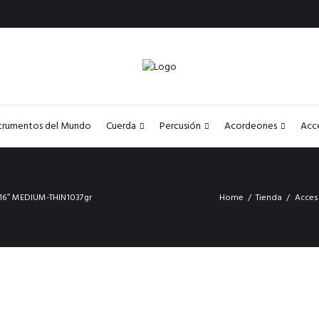
strumentos del Mundo
Cuerda
Percusión
Acordeones
Acc
16″ MEDIUM-THIN1037gr
Home
Tienda
Acces