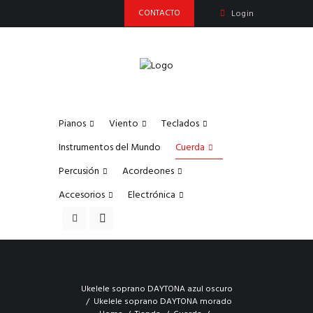
CONTACTO
Login
Pianos
Viento
Teclados
Instrumentos del Mundo
Cuerda
Percusión
Acordeones
Accesorios
Electrónica
Ukelele soprano DAYTONA azul oscuro
Ukelele soprano DAYTONA morado