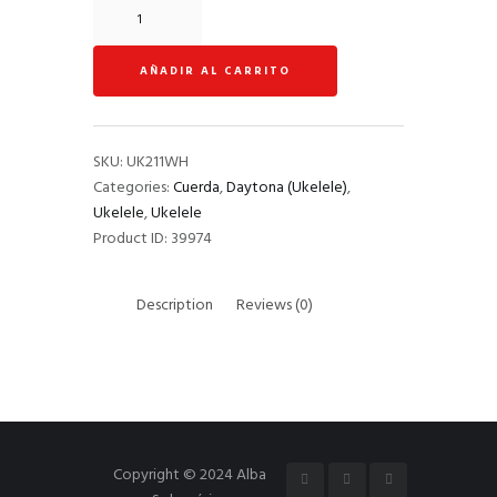
Ukelele
soprano
DAYTONA
AÑADIR AL CARRITO
blanco
quantity
SKU:
UK211WH
Categories:
Cuerda
,
Daytona (Ukelele)
,
Ukelele
,
Ukelele
Product ID:
39974
Description
Reviews (0)
Copyright © 2024 Alba