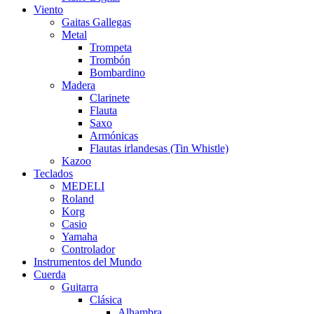
Viento
Gaitas Gallegas
Metal
Trompeta
Trombón
Bombardino
Madera
Clarinete
Flauta
Saxo
Armónicas
Flautas irlandesas (Tin Whistle)
Kazoo
Teclados
MEDELI
Roland
Korg
Casio
Yamaha
Controlador
Instrumentos del Mundo
Cuerda
Guitarra
Clásica
Alhambra