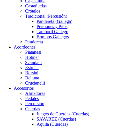
Caja China
Castañuelas
Crótalos
Tradicional (Percusión)
Pandereta (Gallega)
Peitoques y Pitos
Tamboril Gallego
Bombos Gallegos
Pandereta
Acordeones
Piatanesi
Hohner
Scandalli
Estrella
Borsini
Beltuna
Crucianelli
Accesorios
Afinadores
Pedales
Percursión
Cuerdas
Juegos de Cuerdas (Cuerdas)
SAVAREZ (Cuerdas)
Aquila (Cuerdas)