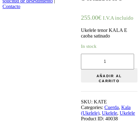
solicitud de desestimiento
|
Contacto
255.00
€
I.V.A incluido
Ukelele tenor KALA E
caoba satinado
In stock
Ukelele
tenor
KALA
E
AÑADIR AL
caoba
CARRITO
satinado
quantity
SKU:
KATE
Categories:
Cuerda
,
Kala
(Ukelele)
,
Ukelele
,
Ukelele
Product ID:
40038