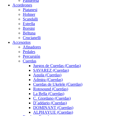
Pandereta
Acordeones
Piatanesi
Hohner
Scandalli
Estrella
Borsini
Beltuna
Crucianelli
Accesorios
Afinadores
Pedales
Percursión
Cuerdas
Juegos de Cuerdas (Cuerdas)
SAVAREZ (Cuerdas)
Aquila (Cuerdas)
Admira (Cuerdas)
Cuerdas de Ukelele (Cuerdas)
Rotosound (Cuerdas)
La Bella (Cuerdas)
C. Giordano (Cuerdas)
D´addario (Cuerdas)
DOMINANT (Cuerdas)
ALPHAYUE (Cuerdas)