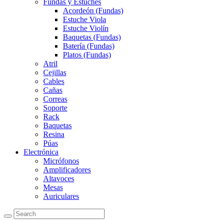
Fundas y Estuches
Acordeón (Fundas)
Estuche Viola
Estuche Violín
Baquetas (Fundas)
Batería (Fundas)
Platos (Fundas)
Atril
Cejillas
Cables
Cañas
Correas
Soporte
Rack
Baquetas
Resina
Púas
Electrónica
Micrófonos
Amplificadores
Altavoces
Mesas
Auriculares