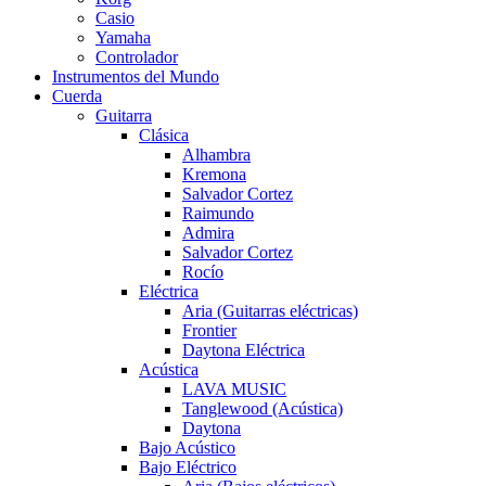
Casio
Yamaha
Controlador
Instrumentos del Mundo
Cuerda
Guitarra
Clásica
Alhambra
Kremona
Salvador Cortez
Raimundo
Admira
Salvador Cortez
Rocío
Eléctrica
Aria (Guitarras eléctricas)
Frontier
Daytona Eléctrica
Acústica
LAVA MUSIC
Tanglewood (Acústica)
Daytona
Bajo Acústico
Bajo Eléctrico