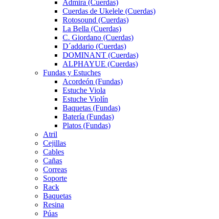
Admira (Cuerdas)
Cuerdas de Ukelele (Cuerdas)
Rotosound (Cuerdas)
La Bella (Cuerdas)
C. Giordano (Cuerdas)
D´addario (Cuerdas)
DOMINANT (Cuerdas)
ALPHAYUE (Cuerdas)
Fundas y Estuches
Acordeón (Fundas)
Estuche Viola
Estuche Violín
Baquetas (Fundas)
Batería (Fundas)
Platos (Fundas)
Atril
Cejillas
Cables
Cañas
Correas
Soporte
Rack
Baquetas
Resina
Púas