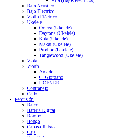
Aria (Bajos eléctricos)
Bajo Acústico
Bajo Eléctrico
Violin Eléctrico
Ukelele
Ortega (Ukelele)
Daytona (Ukelele)
Kala (Ukelele)
Makai (Ukelele)
Prodipe (Ukelele)
Tanglewood (Ukelele)
Viola
Violín
Amadeus
C. Giordano
HÖFNER
Contrabajo
Cello
Percusión
Batería
Bateria Digital
Bombo
Bongo
Cabasa Jinbao
Caja