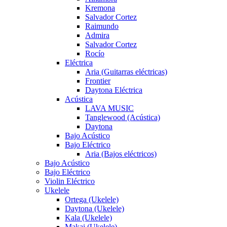
Kremona
Salvador Cortez
Raimundo
Admira
Salvador Cortez
Rocío
Eléctrica
Aria (Guitarras eléctricas)
Frontier
Daytona Eléctrica
Acústica
LAVA MUSIC
Tanglewood (Acústica)
Daytona
Bajo Acústico
Bajo Eléctrico
Aria (Bajos eléctricos)
Bajo Acústico
Bajo Eléctrico
Violin Eléctrico
Ukelele
Ortega (Ukelele)
Daytona (Ukelele)
Kala (Ukelele)
Makai (Ukelele)