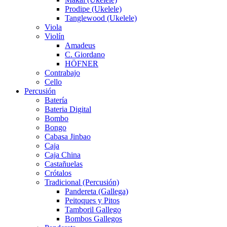
Prodipe (Ukelele)
Tanglewood (Ukelele)
Viola
Violín
Amadeus
C. Giordano
HÖFNER
Contrabajo
Cello
Percusión
Batería
Bateria Digital
Bombo
Bongo
Cabasa Jinbao
Caja
Caja China
Castañuelas
Crótalos
Tradicional (Percusión)
Pandereta (Gallega)
Peitoques y Pitos
Tamboril Gallego
Bombos Gallegos