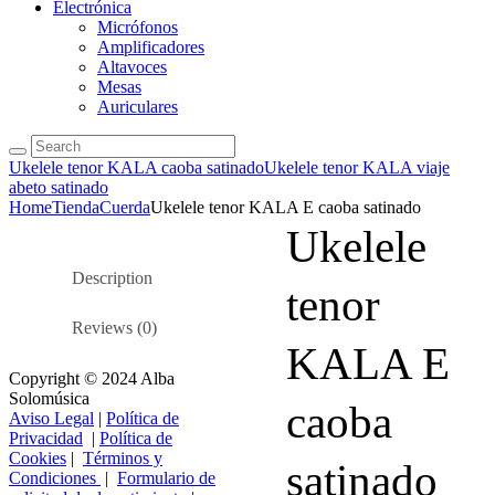
Electrónica
Micrófonos
Amplificadores
Altavoces
Mesas
Auriculares
Ukelele tenor KALA caoba satinado
Ukelele tenor KALA viaje
abeto satinado
Home
Tienda
Cuerda
Ukelele tenor KALA E caoba satinado
Ukelele
Description
tenor
Reviews (0)
KALA E
Copyright © 2024 Alba
Solomúsica
caoba
Aviso Legal
|
Política de
Privacidad
|
Política de
Cookies
|
Términos y
satinado
Condiciones
|
Formulario de