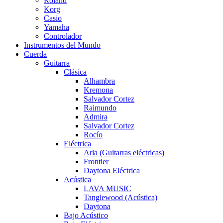
Roland
Korg
Casio
Yamaha
Controlador
Instrumentos del Mundo
Cuerda
Guitarra
Clásica
Alhambra
Kremona
Salvador Cortez
Raimundo
Admira
Salvador Cortez
Rocío
Eléctrica
Aria (Guitarras eléctricas)
Frontier
Daytona Eléctrica
Acústica
LAVA MUSIC
Tanglewood (Acústica)
Daytona
Bajo Acústico