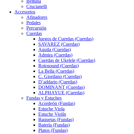
Beltuna
Crucianelli
Accesorios
Afinadores
Pedales
Percursión
Cuerdas
Juegos de Cuerdas (Cuerdas)
SAVAREZ (Cuerdas)
Aquila (Cuerdas)
Admira (Cuerdas)
Cuerdas de Ukelele (Cuerdas)
Rotosound (Cuerdas)
La Bella (Cuerdas)
C. Giordano (Cuerdas)
D´addario (Cuerdas)
DOMINANT (Cuerdas)
ALPHAYUE (Cuerdas)
Fundas y Estuches
Acordeón (Fundas)
Estuche Viola
Estuche Violín
Baquetas (Fundas)
Batería (Fundas)
Platos (Fundas)