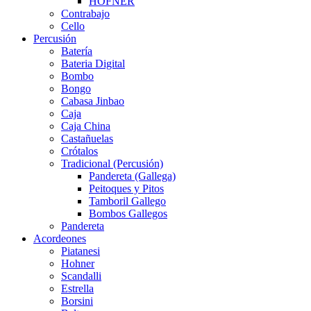
HÖFNER
Contrabajo
Cello
Percusión
Batería
Bateria Digital
Bombo
Bongo
Cabasa Jinbao
Caja
Caja China
Castañuelas
Crótalos
Tradicional (Percusión)
Pandereta (Gallega)
Peitoques y Pitos
Tamboril Gallego
Bombos Gallegos
Pandereta
Acordeones
Piatanesi
Hohner
Scandalli
Estrella
Borsini