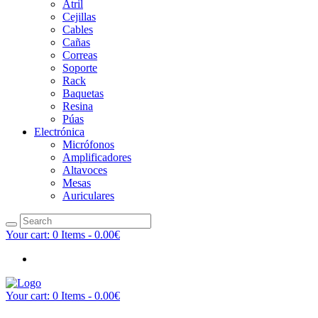
Atril
Cejillas
Cables
Cañas
Correas
Soporte
Rack
Baquetas
Resina
Púas
Electrónica
Micrófonos
Amplificadores
Altavoces
Mesas
Auriculares
Your cart:
0 Items
-
0.00€
Your cart:
0 Items
-
0.00€