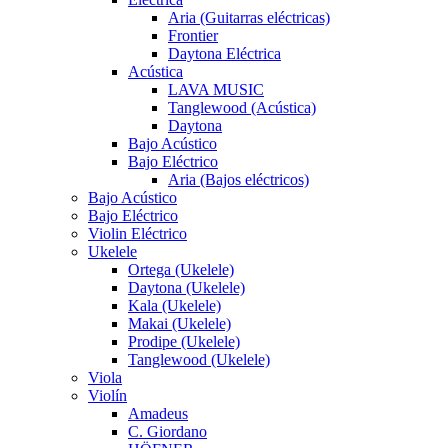
Aria (Guitarras eléctricas)
Frontier
Daytona Eléctrica
Acústica
LAVA MUSIC
Tanglewood (Acústica)
Daytona
Bajo Acústico
Bajo Eléctrico
Aria (Bajos eléctricos)
Bajo Acústico
Bajo Eléctrico
Violin Eléctrico
Ukelele
Ortega (Ukelele)
Daytona (Ukelele)
Kala (Ukelele)
Makai (Ukelele)
Prodipe (Ukelele)
Tanglewood (Ukelele)
Viola
Violín
Amadeus
C. Giordano