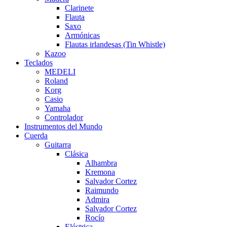
Clarinete
Flauta
Saxo
Armónicas
Flautas irlandesas (Tin Whistle)
Kazoo
Teclados
MEDELI
Roland
Korg
Casio
Yamaha
Controlador
Instrumentos del Mundo
Cuerda
Guitarra
Clásica
Alhambra
Kremona
Salvador Cortez
Raimundo
Admira
Salvador Cortez
Rocío
Eléctrica