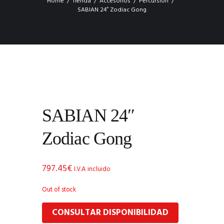
Home
Tienda
Accesorios
Percursión
SABIAN 24″ Zodiac Gong
SABIAN 24″
Zodiac Gong
797.45
€
I.V.A incluido
Out of stock
CONSULTAR DISPONIBILIDAD