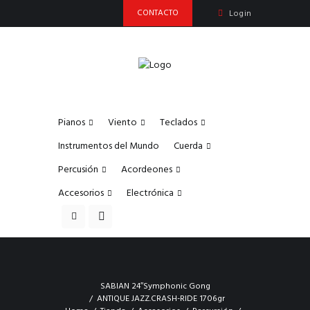
CONTACTO
Login
Pianos
Viento
Teclados
Instrumentos del Mundo
Cuerda
Percusión
Acordeones
Accesorios
Electrónica
SABIAN 24″Symphonic Gong
ANTIQUE JAZZ.CRASH-RIDE 1706gr