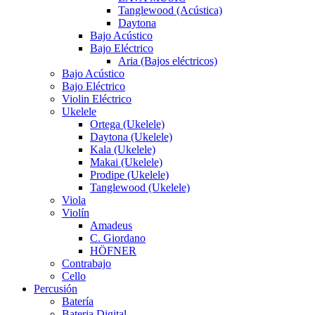
Tanglewood (Acústica)
Daytona
Bajo Acústico
Bajo Eléctrico
Aria (Bajos eléctricos)
Bajo Acústico
Bajo Eléctrico
Violin Eléctrico
Ukelele
Ortega (Ukelele)
Daytona (Ukelele)
Kala (Ukelele)
Makai (Ukelele)
Prodipe (Ukelele)
Tanglewood (Ukelele)
Viola
Violín
Amadeus
C. Giordano
HÖFNER
Contrabajo
Cello
Percusión
Batería
Bateria Digital