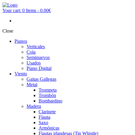
Your cart:
0 Items
-
0.00€
Close
Pianos
Verticales
Cola
Seminuevos
Usados
Piano Digital
Viento
Gaitas Gallegas
Metal
Trompeta
Trombón
Bombardino
Madera
Clarinete
Flauta
Saxo
Armónicas
Flautas irlandesas (Tin Whistle)