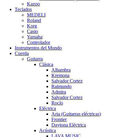
Kazoo
Teclados
MEDELI
Roland
Korg
Casio
Yamaha
Controlador
Instrumentos del Mundo
Cuerda
Guitarra
Clásica
Alhambra
Kremona
Salvador Cortez
Raimundo
Admira
Salvador Cortez
Rocío
Eléctrica
Aria (Guitarras eléctricas)
Frontier
Daytona Eléctrica
Acústica
LAVA MUSIC