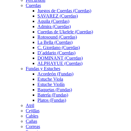
Percursión
Cuerdas
Juegos de Cuerdas (Cuerdas)
SAVAREZ (Cuerdas)
Aquila (Cuerdas)
Admira (Cuerdas)
Cuerdas de Ukelele (Cuerdas)
Rotosound (Cuerdas)
La Bella (Cuerdas)
C. Giordano (Cuerdas)
D´addario (Cuerdas)
DOMINANT (Cuerdas)
ALPHAYUE (Cuerdas)
Fundas y Estuches
Acordeón (Fundas)
Estuche Viola
Estuche Violín
Baquetas (Fundas)
Batería (Fundas)
Platos (Fundas)
Atril
Cejillas
Cables
Cañas
Correas