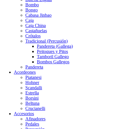
Bombo
Bongo
Cabasa Jinbao
Caja
Caja China
Castañuelas
Crótalos
Tradicional (Percusión)
Pandereta (Gallega)
Peitoques y Pitos
Tamboril Gallego
Bombos Gallegos
Pandereta
Acordeones
Piatanesi
Hohner
Scandalli
Estrella
Borsini
Beltuna
Crucianelli
Accesorios
Afinadores
Pedales