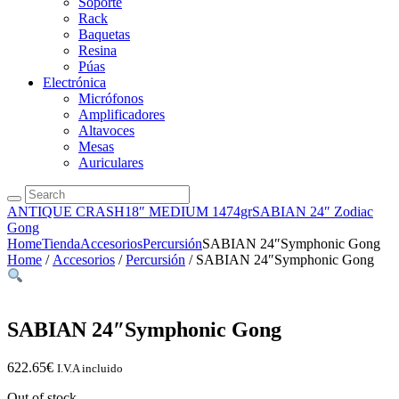
Soporte
Rack
Baquetas
Resina
Púas
Electrónica
Micrófonos
Amplificadores
Altavoces
Mesas
Auriculares
ANTIQUE CRASH18″ MEDIUM 1474gr
SABIAN 24″ Zodiac
Gong
Home
Tienda
Accesorios
Percursión
SABIAN 24″Symphonic Gong
Home
/
Accesorios
/
Percursión
/ SABIAN 24″Symphonic Gong
SABIAN 24″Symphonic Gong
622.65
€
I.V.A incluido
Out of stock