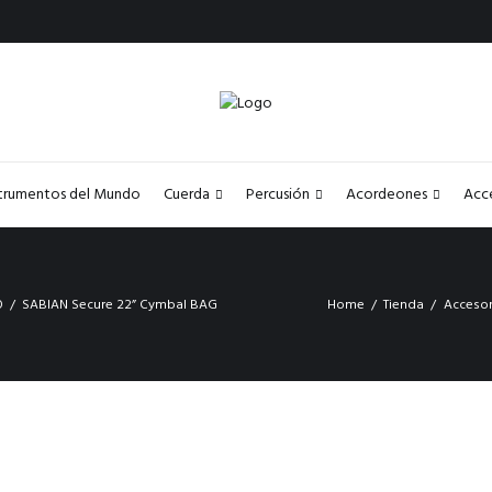
strumentos del Mundo
Cuerda
Percusión
Acordeones
Acc
O
SABIAN Secure 22” Cymbal BAG
Home
Tienda
Accesor