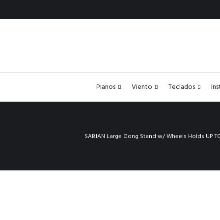
Pianos
Viento
Teclados
In
SABIAN Large Gong Stand w/ Wheels Holds UP T