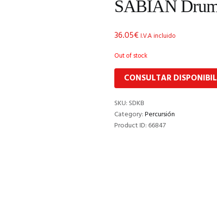
SABIAN Drum 
36.05
€
I.V.A incluido
Out of stock
CONSULTAR DISPONIBI
SKU:
SDKB
Category:
Percursión
Product ID:
66847