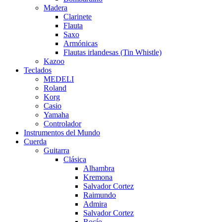
Madera
Clarinete
Flauta
Saxo
Armónicas
Flautas irlandesas (Tin Whistle)
Kazoo
Teclados
MEDELI
Roland
Korg
Casio
Yamaha
Controlador
Instrumentos del Mundo
Cuerda
Guitarra
Clásica
Alhambra
Kremona
Salvador Cortez
Raimundo
Admira
Salvador Cortez
Rocío