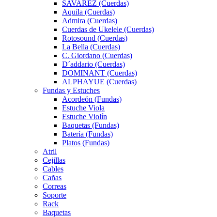
SAVAREZ (Cuerdas)
Aquila (Cuerdas)
Admira (Cuerdas)
Cuerdas de Ukelele (Cuerdas)
Rotosound (Cuerdas)
La Bella (Cuerdas)
C. Giordano (Cuerdas)
D´addario (Cuerdas)
DOMINANT (Cuerdas)
ALPHAYUE (Cuerdas)
Fundas y Estuches
Acordeón (Fundas)
Estuche Viola
Estuche Violín
Baquetas (Fundas)
Batería (Fundas)
Platos (Fundas)
Atril
Cejillas
Cables
Cañas
Correas
Soporte
Rack
Baquetas