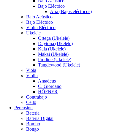
Bajo Acústico
Bajo Eléctrico
Aria (Bajos eléctricos)
Bajo Acústico
Bajo Eléctrico
Violin Eléctrico
Ukelele
Ortega (Ukelele)
Daytona (Ukelele)
Kala (Ukelele)
Makai (Ukelele)
Prodipe (Ukelele)
Tanglewood (Ukelele)
Viola
Violín
Amadeus
C. Giordano
HÖFNER
Contrabajo
Cello
Percusión
Batería
Bateria Digital
Bombo
Bongo