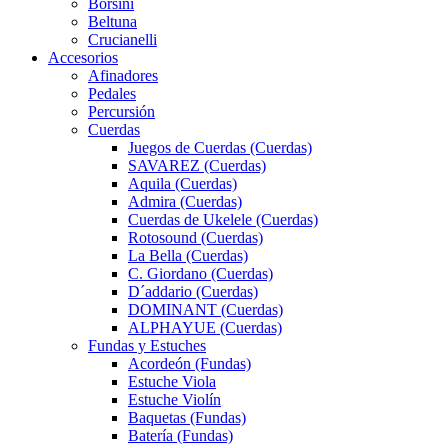
Borsini
Beltuna
Crucianelli
Accesorios
Afinadores
Pedales
Percursión
Cuerdas
Juegos de Cuerdas (Cuerdas)
SAVAREZ (Cuerdas)
Aquila (Cuerdas)
Admira (Cuerdas)
Cuerdas de Ukelele (Cuerdas)
Rotosound (Cuerdas)
La Bella (Cuerdas)
C. Giordano (Cuerdas)
D´addario (Cuerdas)
DOMINANT (Cuerdas)
ALPHAYUE (Cuerdas)
Fundas y Estuches
Acordeón (Fundas)
Estuche Viola
Estuche Violín
Baquetas (Fundas)
Batería (Fundas)