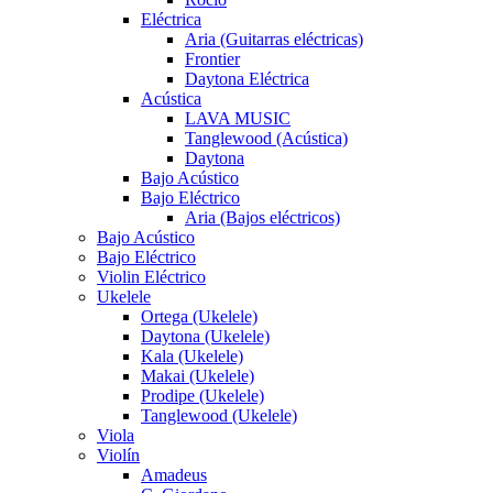
Eléctrica
Aria (Guitarras eléctricas)
Frontier
Daytona Eléctrica
Acústica
LAVA MUSIC
Tanglewood (Acústica)
Daytona
Bajo Acústico
Bajo Eléctrico
Aria (Bajos eléctricos)
Bajo Acústico
Bajo Eléctrico
Violin Eléctrico
Ukelele
Ortega (Ukelele)
Daytona (Ukelele)
Kala (Ukelele)
Makai (Ukelele)
Prodipe (Ukelele)
Tanglewood (Ukelele)
Viola
Violín
Amadeus