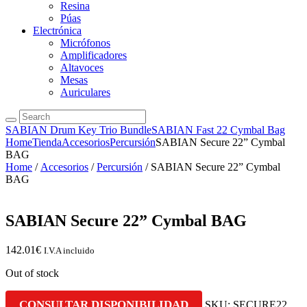
Resina
Púas
Electrónica
Micrófonos
Amplificadores
Altavoces
Mesas
Auriculares
SABIAN Drum Key Trio Bundle
SABIAN Fast 22 Cymbal Bag
Home
Tienda
Accesorios
Percursión
SABIAN Secure 22” Cymbal
BAG
Home
/
Accesorios
/
Percursión
/ SABIAN Secure 22” Cymbal
BAG
SABIAN Secure 22” Cymbal BAG
142.01
€
I.V.A incluido
Out of stock
CONSULTAR DISPONIBILIDAD
SKU:
SECURE22