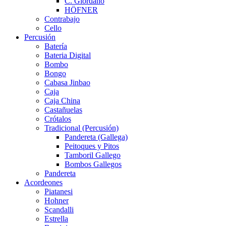
C. Giordano
HÖFNER
Contrabajo
Cello
Percusión
Batería
Bateria Digital
Bombo
Bongo
Cabasa Jinbao
Caja
Caja China
Castañuelas
Crótalos
Tradicional (Percusión)
Pandereta (Gallega)
Peitoques y Pitos
Tamboril Gallego
Bombos Gallegos
Pandereta
Acordeones
Piatanesi
Hohner
Scandalli
Estrella