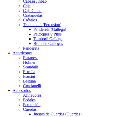
Cabasa Jinbao
Caja
Caja China
Castañuelas
Crótalos
Tradicional (Percusión)
Pandereta (Gallega)
Peitoques y Pitos
Tamboril Gallego
Bombos Gallegos
Pandereta
Acordeones
Piatanesi
Hohner
Scandalli
Estrella
Borsini
Beltuna
Crucianelli
Accesorios
Afinadores
Pedales
Percursión
Cuerdas
Juegos de Cuerdas (Cuerdas)